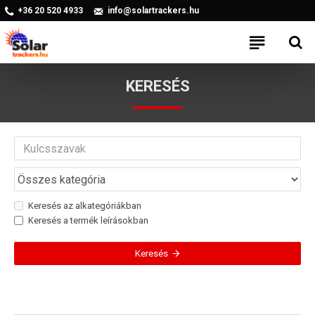
+36 20 520 4933
info@solartrackers.hu
KERESÉS
Keresés az alkategóriákban
Keresés a termék leírásokban
Keresés
A KERESÉSI FELTÉTELEKNEK MEGFELELŐ
TERMÉK(EK)