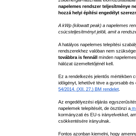
zöldenergia-használat előmozdításában
napelemes rendszer teljesítménye ne
hozzá helyi építési engedélyt szerez
A kWp (kilowatt peak) a napelemes re
csúcsteljesítményt jelöli, amit a rendsz
A hatályos napelemes telepítési szabál
rendszerekhez valóban nem szükséges 
továbbra is fennáll
 minden napelemes r
hálózat üzemeltetőjénél kell.
Ez a rendelkezés jelentős mértékben csö
időigényt, lehetővé téve a gyorsabb és 
54/2014. (XII. 27.) BM rendelet
.
Az engedélyezési eljárás egyszerűsíté
napelemek telepítését, de ösztönzi a
 m
kormányzati és EU-s irányelvekkel, am
csökkentésére irányulnak.
Fontos azonban kiemelni, hogy amennyi