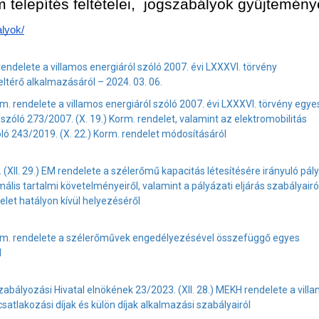
telepítés feltételei,  jogszabályok gyűjtemény
lyok/
 rendelete a villamos energiáról szóló 2007. évi LXXXVI. törvény
eltérő alkalmazásáról – 2024. 03. 06.
m. rendelete a villamos energiáról szóló 2007. évi LXXXVI. törvény egye
zóló 273/2007. (X. 19.) Korm. rendelet, valamint az elektromobilitás
óló 243/2019. (X. 22.) Korm. rendelet módosításáról
(XII. 29.) EM rendelete a szélerőmű kapacitás létesítésére irányuló pál
nimális tartalmi követelményeiről, valamint a pályázati eljárás szabályairó
elet hatályon kívül helyezéséről
orm. rendelete a szélerőművek engedélyezésével összefüggő egyes
l
bályozási Hivatal elnökének 23/2023. (XII. 28.) MEKH rendelete a vill
csatlakozási díjak és külön díjak alkalmazási szabályairól