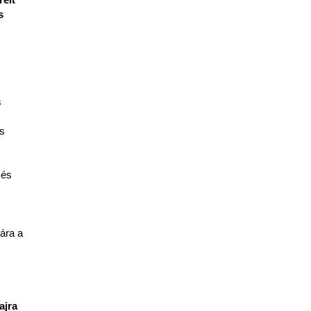
elt 
 
 
s 
és 
ra a 
ajra 