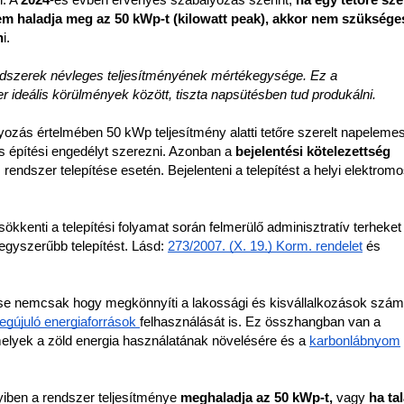
. A 
2024
-es évben érvényes szabályozás szerint, 
ha egy tetőre szer
m haladja meg az 50 kWp-t (kilowatt peak), akkor nem szükséges
n
i. 
ndszerek névleges teljesítményének mértékegysége. Ez a 
er ideális körülmények között, tiszta napsütésben tud produkálni. 
yozás értelmében 50 kWp teljesítmény alatti tetőre szerelt napelemes
építési engedélyt szerezni. Azonban a 
bejelentési kötelezettség 
endszer telepítése esetén. Bejelenteni a telepítést a helyi elektromo
kkenti a telepítési folyamat során felmerülő adminisztratív terheket 
egyszerűbb telepítést. Lásd: 
273/2007. (X. 19.) Korm. rendelet
 és 
se nemcsak hogy megkönnyíti a lakossági és kisvállalkozások számá
egújuló energiaforrások 
felhasználását is. Ez összhangban van a 
elyek a zöld energia használatának növelésére és a 
karbonlábnyom
ben a rendszer teljesítménye 
meghaladja az 50 kWp-t, 
vagy
 ha tal