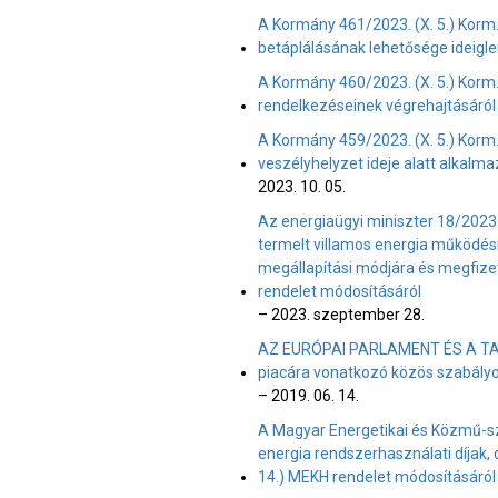
A Kormány 461/2023. (X. 5.) Korm
betáplálásának lehetősége ideigl
A Kormány 460/2023. (X. 5.) Korm. 
rendelkezéseinek végrehajtásáról 
A Kormány 459/2023. (X. 5.) Korm. 
veszélyhelyzet ideje alatt alkalma
2023. 10. 05.
Az energiaügyi miniszter 18/2023.
termelt villamos energia működé
megállapítási módjára és megfizet
rendelet módosításáról
– 2023. szeptember 28.
AZ EURÓPAI PARLAMENT ÉS A TANÁC
piacára vonatkozó közös szabályo
– 2019. 06. 14.
A Magyar Energetikai és Közmű-sza
energia rendszerhasználati díjak, c
14.) MEKH rendelet módosításáról