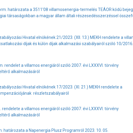
Korm. határozata a 3511’08 villamosenergia-termelés TEÁOR kódú bejeg
giai társaságokban a magyar állam általi részesedésszerzéssel össze
bályozási Hivatal elnökének 21/2023. (XII. 13.) MEKH rendelete a vill
satlakozási díjak és külön díjak alkalmazási szabályairól szóló 10/2016. 
. rendelet a villamos energiáról szóló 2007. évi LXXXVI. törvény
 eltérő alkalmazásáról
abályozási Hivatal elnökének 17/2023. (XI. 21.) MEKH rendelete a
ompenzációjának részletszabályairól
 rendelete a villamos energiáról szóló 2007. évi LXXXVI. törvény
 eltérő alkalmazásáról
. határozata a Napenergia Plusz Programról 2023. 10. 05.