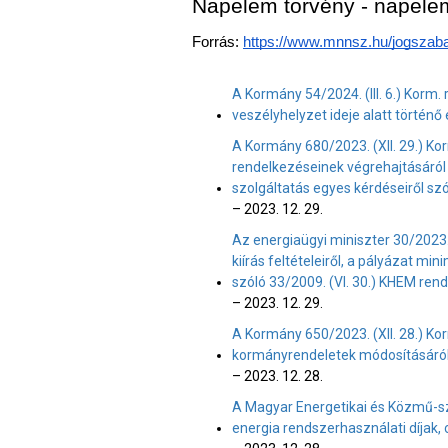
Napelem törvény - napelem 
Forrás: 
https://www.mnnsz.hu/jogszaba
A Kormány 54/2024. (III. 6.) Korm.
veszélyhelyzet ideje alatt történő 
A Kormány 680/2023. (XII. 29.) Kor
rendelkezéseinek végrehajtásáról s
szolgáltatás egyes kérdéseiről sz
– 2023. 12. 29.
Az energiaügyi miniszter 30/2023. 
kiírás feltételeiről, a pályázat mi
szóló 33/2009. (VI. 30.) KHEM rend
– 2023. 12. 29.
A Kormány 650/2023. (XII. 28.) K
kormányrendeletek módosításáró
– 2023. 12. 28.
A Magyar Energetikai és Közmű-sza
energia rendszerhasználati díjak, 