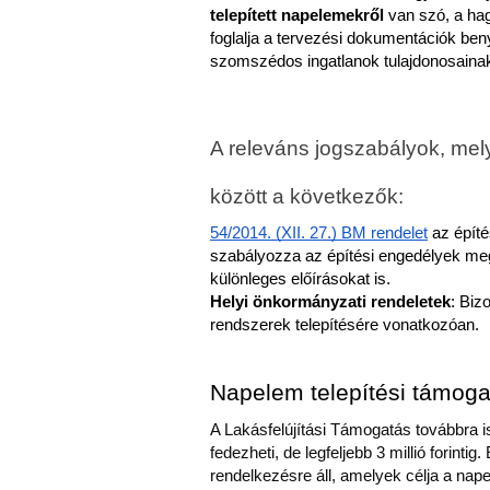
telepített napelemekről
 van szó, a h
foglalja a tervezési dokumentációk benyú
szomszédos ingatlanok tulajdonosainak
A releváns jogszabályok, mel
között a következők:
54/2014. (XII. 27.) BM rendelet
 az épít
szabályozza az építési engedélyek me
különleges előírásokat is.
Helyi önkormányzati rendeletek
: Biz
rendszerek telepítésére vonatkozóan.
Napelem telepítési támog
A Lakásfelújítási Támogatás továbbra i
fedezheti, de legfeljebb 3 millió forint
rendelkezésre áll, amelyek célja a na