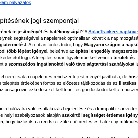
elem pályázatok
ítésének jogi szempontjai
rének teljesítményét és hatékonyságát
? A 
SolarTrackers napköve
elynek segítségével a napelemek optimálisan követik a nap mozgását,
rgiatermelést
. Azonban fontos tudni, hogy 
Magyarországon a napkö
ból több lépést igénye
l, beleértve az 
építési engedély megszerzés
edésétől függ. A telepítés során figyelembe kell venni a 
területi és 
nt a 
szomszédos ingatlanoktól való távolságtartási szabályoka
t i
el nem csak a napelemes rendszer teljesítményét javíthatja, de
 hoss
res telepítés érdekében fontos az előzetes tájékozódás és az
 illetékes 
Biztonsági óvintézkedéseket kell tenni, és gondoskodni kell a rendszer
 a hálózatra való csatlakozás bejelentése és a kompatibilis inverter 
és helyi szabályozások alapján 
szakértői segítséget érdemes igény
án
, hogy biztosítsa a rendszer zökkenőmentes és hatékony működés