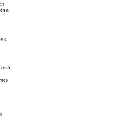
n 
én a 
ek 
kozó 
mes 
s 