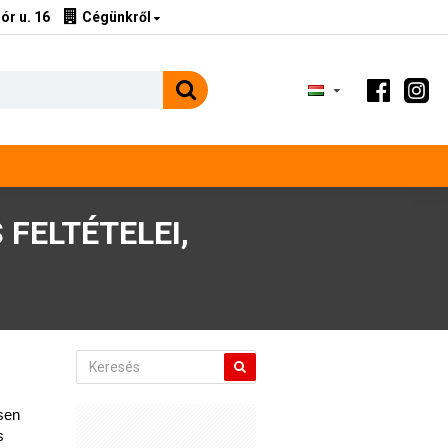
ór u. 16
Cégünkről
FELTÉTELEI,
sen 
 