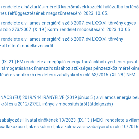
. rendelete a háztartási méretű kiserőművek közcélú hálózatba történő
enes felfüggesztésének megszüntetéséről 2023. 10. 05.
rendelete a villamos energiáról szóló 2007. évi LXXXVI. törvény egyes
szóló 273/2007. (X. 19.) Korm. rendelet módosításáról 2023. 10. 05.
rendelete a villamos energiáról szóló 2007. évi LXXXVI. törvény
zott eltérő rendelkezéseiről
 (IX. 21.) EM rendelete a megújuló energiaforrásokból nyert energiával
si támogatásának finanszírozásához szükséges pénzeszköz mértékén
ésére vonatkozó részletes szabályokról szóló 63/2016. (XII. 28.) NFM
S (EU) 2019/944 IRÁNYELVE (2019.június 5.) a villamos energia bel
król és a 2012/27/EU irányelv módosításáról (átdolgozás)
bályozási Hivatal elnökének 13/2023. (IX. 13.) MEKH rendelete a villa
satlakozási díjak és külön díjak alkalmazási szabályairól szóló 10/2016. 