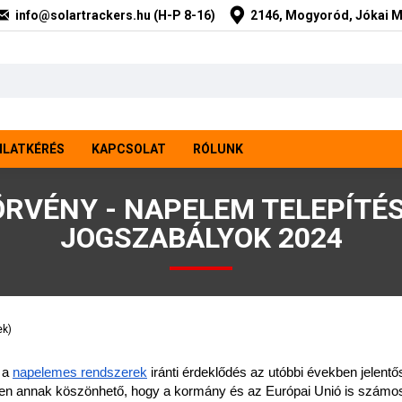
info@solartrackers.hu
(H-P 8-16)
2146, Mogyoród, Jókai M
NLATKÉRÉS
KAPCSOLAT
RÓLUNK
RVÉNY - NAPELEM TELEPÍTÉS 
JOGSZABÁLYOK 2024
ek)
 a 
napelemes rendszerek
 iránti érdeklődés az utóbbi években jelentő
n annak köszönhető, hogy a kormány és az Európai Unió is számos