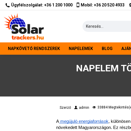
Ügyfélszolgálat: +36 1 200 1000
Mobil: +36 20 520 4933
NAPKÖVETŐ RENDSZEREK
NAPELEMEK
BLOG
AJÁ
NAPELEM TÖ
33884 Megtekintés(
Szerző
admin
A
 megújuló energiaforrások
, különösen
növekedett Magyarországon. Ez részbe