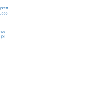
yzett
függő
amos
(XI.