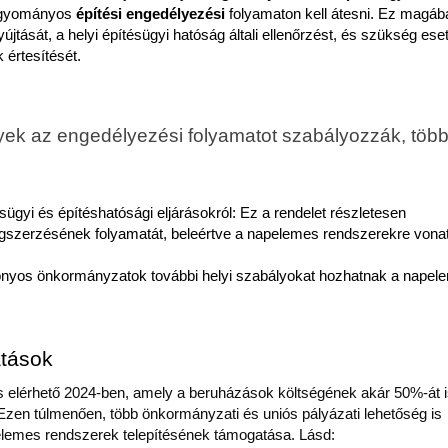
agyományos
 építési engedélyezési 
folyamaton kell átesni. Ez magába
jtását, a helyi építésügyi hatóság általi ellenőrzést, és szükség eset
 értesítését.
yek az engedélyezési folyamatot szabályozzák, több
ésügyi és építéshatósági eljárásokról: Ez a rendelet részletesen 
gszerzésének folyamatát, beleértve a napelemes rendszerekre vonat
onyos önkormányzatok további helyi szabályokat hozhatnak a napele
atások
s elérhető 2024-ben, amely a beruházások költségének akár 50%-át i
ig. Ezen túlmenően, több önkormányzati és uniós pályázati lehetőség is 
pelemes rendszerek telepítésének támogatása. Lásd: 