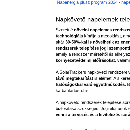
 Napenergia plusz program 2024 - nap
Napkövető napelemek telep
Szeretné
 növelni napelemes rendsze
technológiáj
a kínálja a megoldást, am
akár 
30-50%-kal is növelhetik az ene
rendszerek telepítése jogi szempont
amely a rendszer méretétől és elhelyezk
környezetvédelmi előírásokat
, valami
A SolarTrackers napkövető rendszereiv
távú megtakarítást 
is elérhet. A sike
hatóságokkal való együttműködés
. 
karbantartásról is.
A napkövető rendszerek telepítése során
biztosítása szükséges. Jogi előírások 
venni a tervezés és a kivitelezés sor