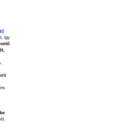
tő
 így 
vető 
ét,
s.
zú 
es 
be 
ét.